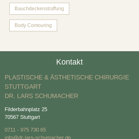
Bauchdeckenstraffung
Body Contouring
Kontakt
PLASTISCHE & ÄSTHETISCHE CHIRURGIE
STUTTGART
DR. LARS SCHUMACHER
Filderbahnplatz 25
70567 Stuttgart
0711 - 975 730 65
info@dr-lars-schumacher.de